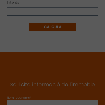
Interès
CALCULA
Sol·licita informació de l'immoble
Nom i cognoms*