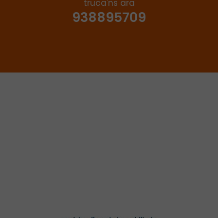
truca'ns ara
938895709