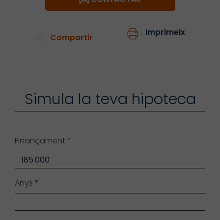
Imprimeix
Compartir
1
/27
1
/1
Simula la teva hipoteca
Finançament *
Anys *