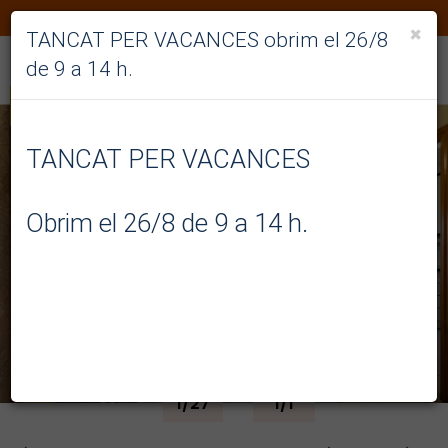
938895709
CA
×
TANCAT PER VACANCES obrim el 26/8
de 9 a 14 h.
RESERVAT
TANCAT PER VACANCES
Obrim el 26/8 de 9 a 14 h.
Previous
Next
1
/27
1
/1