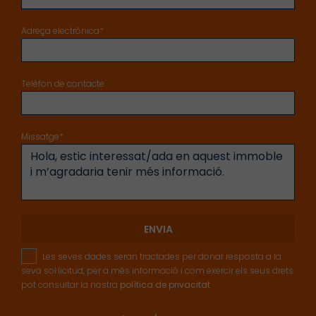
Adreça electrònica*
Telèfon de contacte
Missatge*
ENVIA
Les seves dades seran tractades per donar resposta a la
seva sol·licitud, per a més informació i com exercir els seus drets
pot consultar la nostra
política de privacitat