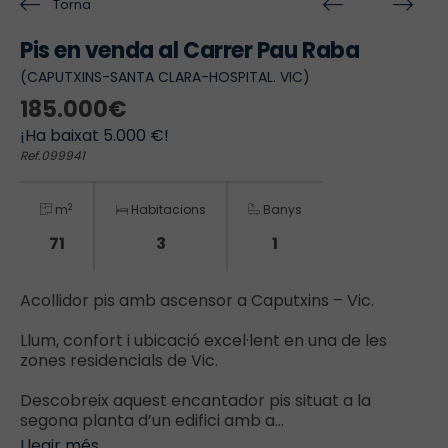
Torna
Pis en venda al Carrer Pau Raba
(CAPUTXINS-SANTA CLARA-HOSPITAL. VIC)
185.000€
¡Ha baixat 5.000 €!
Ref.099941
2
m
Habitacions
Banys
71
3
1
Acollidor pis amb ascensor a Caputxins – Vic.
Llum, confort i ubicació excel·lent en una de les
zones residencials de Vic.
Descobreix aquest encantador pis situat a la
segona planta d’un edifici amb a...
Llegir més