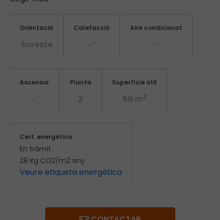
Orientació
Calefacció
Aire condicionat
Sureste
Ascensor
Planta
Superfície útil
2
2
60 m
Cert. energètica
En tràmit
28 Kg CO2/m2 any
Veure etiqueta energètica
CONTACTAR