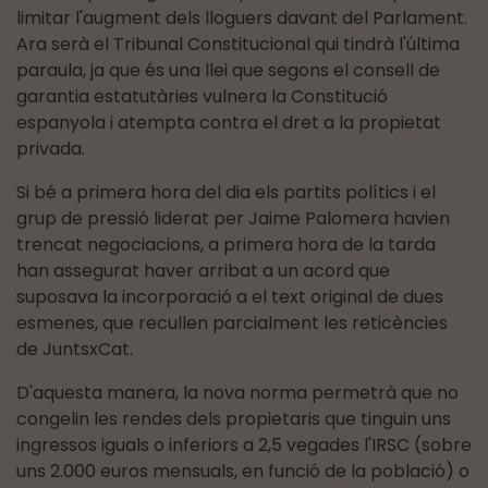
limitar l'augment dels lloguers davant del Parlament.
Ara serà el Tribunal Constitucional qui tindrà l'última
paraula, ja que és una llei que segons el consell de
garantia estatutàries vulnera la Constitució
espanyola i atempta contra el dret a la propietat
privada.
Si bé a primera hora del dia els partits polítics i el
grup de pressió liderat per Jaime Palomera havien
trencat negociacions, a primera hora de la tarda
han assegurat haver arribat a un acord que
suposava la incorporació a el text original de dues
esmenes, que recullen parcialment les reticències
de JuntsxCat.
D'aquesta manera, la nova norma permetrà que no
congelin les rendes dels propietaris que tinguin uns
ingressos iguals o inferiors a 2,5 vegades l'IRSC (sobre
uns 2.000 euros mensuals, en funció de la població) o