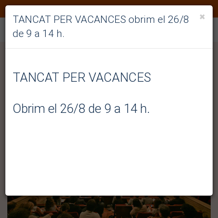
938895709
CA
×
TANCAT PER VACANCES obrim el 26/8
de 9 a 14 h.
print
TANCAT PER VACANCES
CONTROL DEL PREU DE LLOGUER
Obrim el 26/8 de 9 a 14 h.