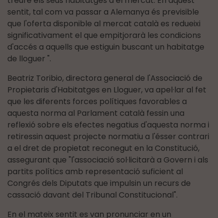
treure els seus habitatges a el mercat. En aquest
sentit, tal com va passar a Alemanya és previsible
que l'oferta disponible al mercat català es redueixi
significativament el que empitjorarà les condicions
d'accés a aquells que estiguin buscant un habitatge
de lloguer ".
Beatriz Toribio, directora general de l'Associació de
Propietaris d'Habitatges en Lloguer, va apel·lar al fet
que les diferents forces polítiques favorables a
aquesta norma al Parlament català fessin una
reflexió sobre els efectes negatius d'aquesta norma i
retiressin aquest projecte normatiu a l'ésser contrari
a el dret de propietat reconegut en la Constitució,
assegurant que "l'associació sol·licitarà a Govern i als
partits polítics amb representació suficient al
Congrés dels Diputats que impulsin un recurs de
cassació davant del Tribunal Constitucional".
En el mateix sentit es van pronunciar en un